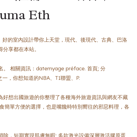
uma Eth
站。 好的室內設計帶你上天堂，現代、後現代、古典、巴洛
得分享都在本站。
訊：datemyage préface. 首頁; 分
運動之一，你想知道的NBA、T1聯盟、P.
站為好想出國旅遊的你整理了各種海外旅遊資訊與網友不藏
飲食簡單方便的選擇，也是嘴饞時特別嚮往的邪惡料理，各
除，短期實現肌膚無暇; 多款激光設備深層激活膠原蛋