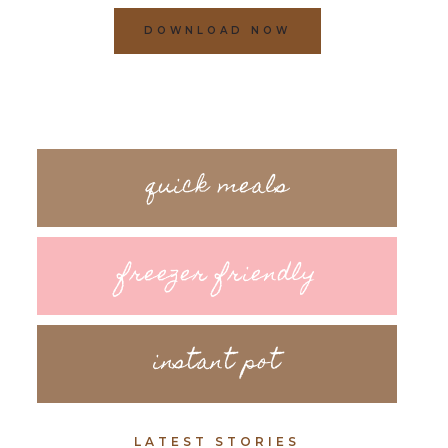
DOWNLOAD NOW
quick meals
freezer friendly
instant pot
LATEST STORIES