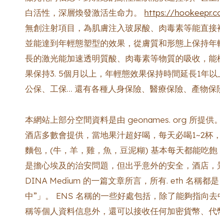
白活性，深層煥發激活生命力。
https://hookeepr.
無創注射項目，為肌膚注入玻尿酸、肉毒素等能直接
並能達到年輕態塑型的效果，從膚質和形態上保持年
長的激光能加速透明質酸、肉毒素等物質的吸收，能
果保持3. 5個月以上，年輕態效果保持時間延長1年
公保、工保… 還有各種人身保險、醫療保險、產物保
本網站上部分空間資料是由 geonames. org 
酒店多數會提供，當地果汁超好喝，每天必喝1~2杯
麵包，(牛，羊，雞，魚，豆泥糊) 基本每天都能吃
是擔心埃及的治安問題，但出乎意外的安全，酒店，
DINA Medium 的一篇文章所言，所有. eth 名
中”」。 ENS 名稱的一些好處包括，除了能夠指向去中
稱等個人資料信息外，還可以接收任何加密貨幣、代