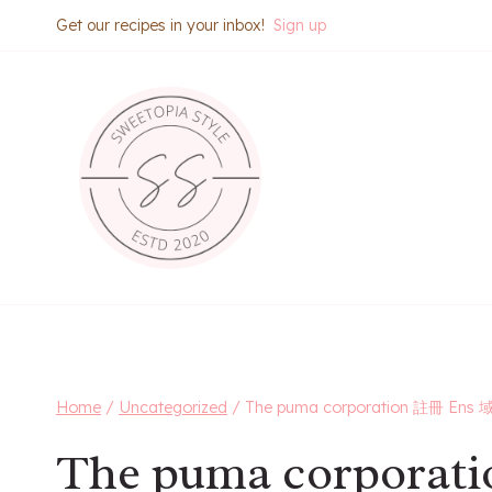
Skip
Get our recipes in your inbox!
Sign up
to
content
Home
/
Uncategorized
/
The puma corporation 註冊 Ens
The puma corpora