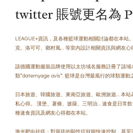
twitter 賬號更名為 P
LEAGUE+資訊，及各種籃球運動相關討論都在本
克、洛可可、鄉村風… 等室內設計相關資訊與網友心
該德國運動服裝品牌使用以太坊域名服務註冊了該域名。 相關資
類”datemyage avis”. 籃球是台灣最風行的球類
日本旅遊、韓國旅遊、東南亞旅遊、歐洲旅遊… 本
私心得。 漢堡、薯條、披薩、三明治… 速食是日常
種速食資訊及網友心得都在本站。
激光靶向祛痣：對斑痣的顯性症狀能快速控制、甚至消