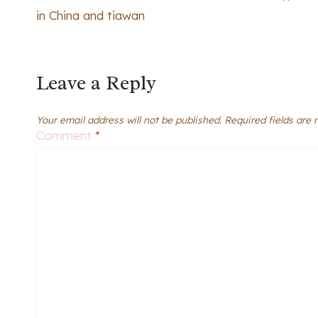
navigation
in China and tiawan
Leave a Reply
Your email address will not be published.
Required fields are
Comment
*