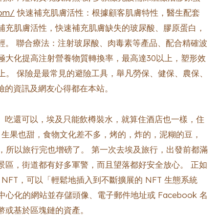
com/
快速補充肌膚活性：根據顧客肌膚特性，醫生配套
補充肌膚活性，快速補充肌膚缺失的玻尿酸、膠原蛋白，
輕。 聯合療法：注射玻尿酸、肉毒素等產品、配合精確波
極大化提高注射營養物質轉換率，最高達30以上，塑形效
以上。 保險是最常見的避險工具，舉凡勞保、健保、農保、
險的資訊及網友心得都在本站。
所提供。 吃還可以，埃及只能飲樽裝水，就算住酒店也一樣，住
，生果也甜，食物文化差不多，烤的，炸的，泥糊的豆，
飽，所以旅行完也增磅了。 第一次去埃及旅行，出發前都滿
景區，街道都有好多軍警，而且望落都好安全放心。 正如
稱都是 NFT，可以「輕鬆地插入到不斷擴展的 NFT 生態系統
心化的網站並存儲頭像、電子郵件地址或 Facebook 名
幣或基於區塊鏈的資產。