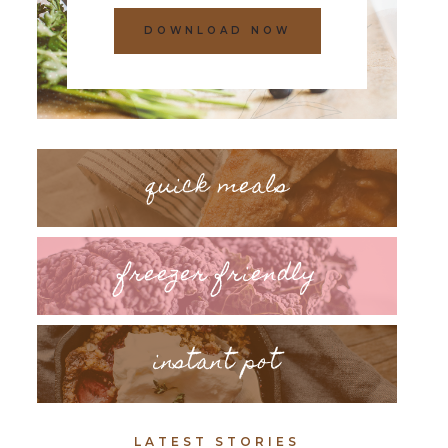
DOWNLOAD NOW
quick meals
freezer friendly
instant pot
LATEST STORIES