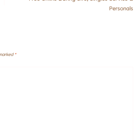
Personals
 marked
*