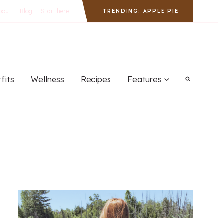
bout
Blog
Start here
TRENDING: APPLE PIE
fits
Wellness
Recipes
Features