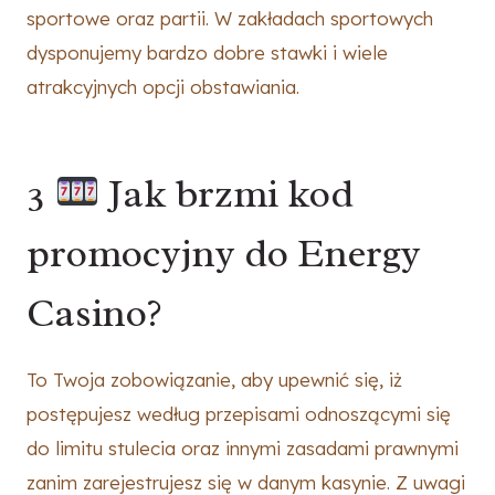
sportowe oraz partii. W zakładach sportowych
dysponujemy bardzo dobre stawki i wiele
atrakcyjnych opcji obstawiania.
3
Jak brzmi kod
promocyjny do Energy
Casino?
To Twoja zobowiązanie, aby upewnić się, iż
postępujesz według przepisami odnoszącymi się
do limitu stulecia oraz innymi zasadami prawnymi
zanim zarejestrujesz się w danym kasynie. Z uwagi