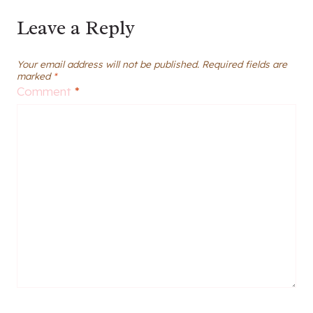
Leave a Reply
Your email address will not be published.
Required fields are
marked
*
Comment
*