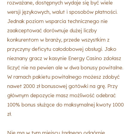
rozważane, dostępnych wydaje się być wiele
wersji językowych, walut i sposobów płatności.
Jednak poziom wsparcia technicznego nie
zaakceptować dorównuje dużej liczby
konkurentom w branży, przede wszystkim z
przyczyny deficytu całodobowej obsługi. Jako
nieznany gracz w kasynie Energy Casino zdołasz
liczyć nie na pewien ale w dwa bonusy powitalne.
W ramach pakietu powitalnego możesz zdobyć
nawet 2000 zł bonusowej gotówki na grę. Przy
głównym depozycie masz możliwość odebrać
100% bonus służące do maksymalnej kwoty 1000
zł.
Nie ma w tym miejscu żadnego odgórnie