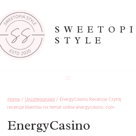
Skip
to
content
SWEETOP
STYLE
Home
/
Uncategorized
/
EnergyCasino Recenzje Czytaj
recenzje klientów na temat online energycasino. com
EnergyCasino